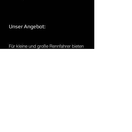
Unser Angebot:
Für kleine und große Rennfahrer bieten
wir Getränke und wechselnde Speisen
nach einem aufregenden Trainingstag.
Unser Team freut sich auf deinen
Besuch!
Impressum
Datenschutz