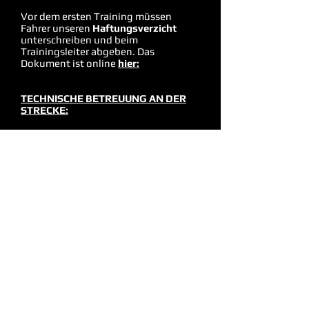
Vor dem ersten Training müssen
Fahrer unseren
Haftungsverzicht
unterschreiben und beim
Trainingsleiter abgeben. Das
Dokument ist online
hier:
TECHNISCHE BETREUUNG AN DER
STRECKE:
Wir haben regelmäßig Service
Partner vor Ort beim Training:
SH-Kartsport
Stefan Hirth
Tel.
+49 151 40722025